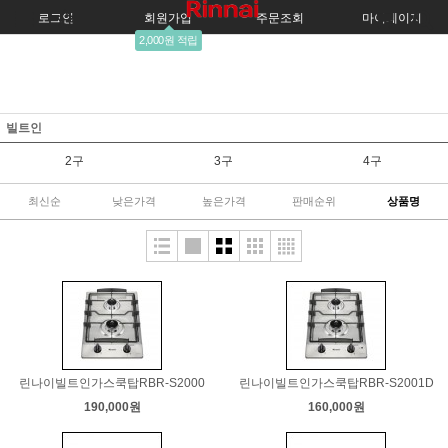
로그인
회원가입
주문조회
마이페이지
2,000원 적립
빌트인
2구
3구
4구
최신순
낮은가격
높은가격
판매순위
상품명
린나이빌트인가스쿡탑RBR-S2000
린나이빌트인가스쿡탑RBR-S2001D
190,000원
160,000원