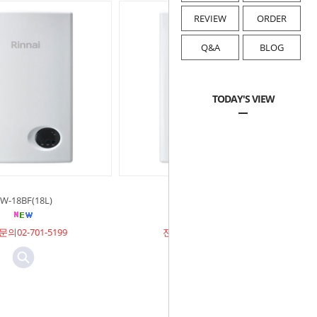
REVIEW
ORDER
Q&A
BLOG
TODAY'S VIEW
W-18BF(18L)
RW-14BF(14L)
의02-701-5199
전화문의02-701-5199