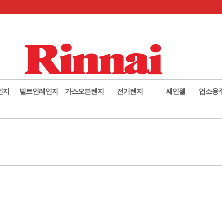
인지
빌트인레인지
가스오븐렌지
전기렌지
쎄인웰
업소용