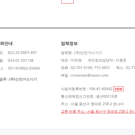
좌안내
업체정보
민
822-25-0007-497
업체명 : (주)신진가스기기
대표 : 이하영
개인정보담당자 : 이종운
협
033-01-201138
전화 : 02-701-5199, 715-3651
팩스 : 02-7
나
351-910002-05904
메일 : rinnaisale@naver.com
금주 : (주)신진가스기기
사업자등록번호 : 106-81-60042
VIEW
통신판매업신고번호 : 용산00216호
주소 : 서울 용산구 청파로 258-2 린나이
교환,반품 주소 : 서울 용산구 청파로 258-2 