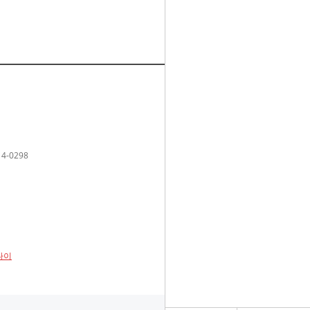
14-0298
린나이