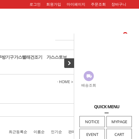
로그인
회원가입
마이페이지
주문조회
장바구니
주방기구
가스빨래건조기
가스스토브
· HOME
>
가스온수기
>
일반가스온수기
배송조회
QUICK MENU
NOTICE
MYPAGE
최근등록순
이름순
인기순
판매순
높은가격순
낮은가격순
EVENT
CART