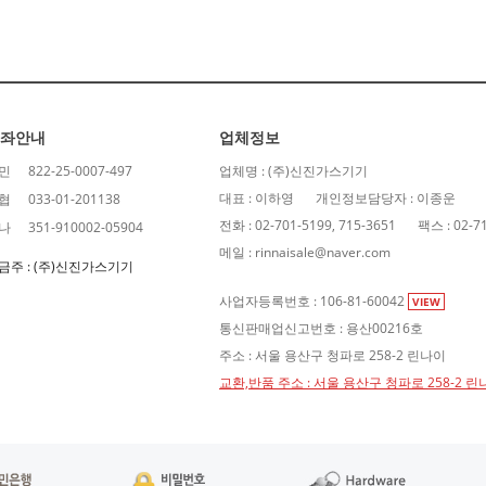
좌안내
업체정보
민
822-25-0007-497
업체명 : (주)신진가스기기
대표 : 이하영
개인정보담당자 : 이종운
협
033-01-201138
전화 : 02-701-5199, 715-3651
팩스 : 02-7
나
351-910002-05904
메일 : rinnaisale@naver.com
금주 : (주)신진가스기기
사업자등록번호 : 106-81-60042
VIEW
통신판매업신고번호 : 용산00216호
주소 : 서울 용산구 청파로 258-2 린나이
교환,반품 주소 : 서울 용산구 청파로 258-2 