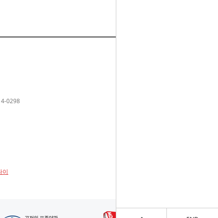
14-0298
린나이