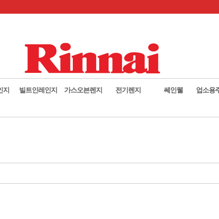
인지
빌트인레인지
가스오븐렌지
전기렌지
쎄인웰
업소용