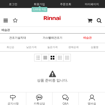
로그인
회원가입
주문조회
마이페이지
2,000원 적립
배습관
건조기설치대
가스빨래건조기
배습관
최신순
낮은가격
높은가격
판매순위
상품명
상품 준비중 입니다.
공지사항
카톡상담
Q&A
멤버쉽