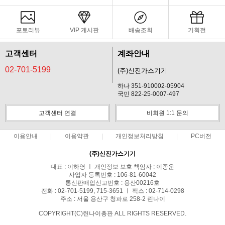
포토리뷰
VIP 게시판
배송조회
기획전
고객센터
계좌안내
02-701-5199
(주)신진가스기기
하나 351-910002-05904
국민 822-25-0007-497
고객센터 연결
비회원 1:1 문의
이용안내
이용약관
개인정보처리방침
PC버전
(주)신진가스기기
대표 : 이하영 ㅣ 개인정보 보호 책임자 : 이종운
사업자 등록번호 : 106-81-60042
통신판매업신고번호 : 용산00216호
전화 : 02-701-5199, 715-3651 ㅣ 팩스 : 02-714-0298
주소 : 서울 용산구 청파로 258-2 린나이
COPYRIGHT(C)린나이총판 ALL RIGHTS RESERVED.